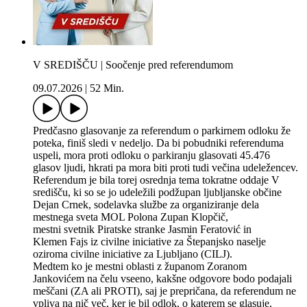
V SREDIŠČU | Soočenje pred referendumom
09.07.2026
|
52 Min.
Predčasno glasovanje za referendum o parkirnem odloku že
poteka, finiš sledi v nedeljo. Da bi pobudniki referenduma
uspeli, mora proti odloku o parkiranju glasovati 45.476
glasov ljudi, hkrati pa mora biti proti tudi večina udeležencev.
Referendum je bila torej osrednja tema tokratne oddaje V
središču, ki so se jo udeležili podžupan ljubljanske občine
Dejan Crnek, sodelavka službe za organiziranje dela
mestnega sveta MOL Polona Zupan Klopčič,
mestni svetnik Piratske stranke Jasmin Feratović in
Klemen Fajs iz civilne iniciative za Štepanjsko naselje
oziroma civilne iniciative za Ljubljano (CILJ).
Medtem ko je mestni oblasti z županom Zoranom
Jankovićem na čelu vseeno, kakšne odgovore bodo podajali
meščani (ZA ali PROTI), saj je prepričana, da referendum ne
vpliva na nič več, ker je bil odlok, o katerem se glasuje,