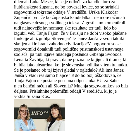
dilemah.Luka Mesec, ki se je odločil za kandidaturo za
ljubljanskega župana, ne bo povezal levice, so se strinjali
sogovorniki tokratne oddaje V središču. Urška Klakočar
Zupančič pa - če bo županska kandidatka - ne more računati
na glasove desnega volilnega telesa. Z gosti smo komentirali
tudi najnovejše javnomnenjske rezultate ter tudi, kdo bo
izgubil več, Tanja Fajon, če v Bruslju ne dobi visoko plačane
funkcije ali izgublja Slovenija? Je Janez Janša v svoji taktiki
skrajen ali le brani zahodno civilizacijo?V pogovoru so se
sogovorniki dotaknili tudi politične pristranskosti ustavnega
sodišča, pa tudi izjave mladega poslanca Gibanja Svoboda
Lenarta Žavbija, ki pravi, da ne pozna ne knjige ali drame, ki
bi bila tako absurdna, kot je slovenska politika v tem trenutku.
Se je poslanec ob tej izjavi gledal v ogledalo? Ali ima Janez
Janša v vladi res samo hlapce? Kdo bo bolj oškodovan, če
Tanja Fajon ne postane posebna odposlanka EU za Sahel –
njen bančni račun ali Slovenija? Mnenja sogovornikov so bila
deljena. Prisluhnite polemični oddaji V središču, ki jo je
vodila Suzana Kos.