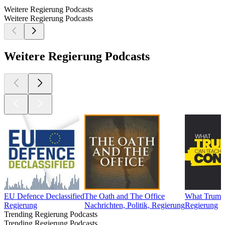
Weitere Regierung Podcasts
Weitere Regierung Podcasts
Weitere Regierung Podcasts
EU Defence Declassified
The Oath and The Office
What Trump
Regierung
Nachrichten, Politik, Regierung
Regierung
Trending Regierung Podcasts
Trending Regierung Podcasts