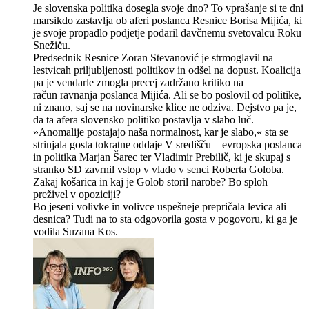
Je slovenska politika dosegla svoje dno? To vprašanje si te dni
marsikdo zastavlja ob aferi poslanca Resnice Borisa Mijića, ki
je svoje propadlo podjetje podaril davčnemu svetovalcu Roku
Snežiču.
Predsednik Resnice Zoran Stevanović je strmoglavil na
lestvicah priljubljenosti politikov in odšel na dopust. Koalicija
pa je vendarle zmogla precej zadržano kritiko na
račun ravnanja poslanca Mijića. Ali se bo poslovil od politike,
ni znano, saj se na novinarske klice ne odziva. Dejstvo pa je,
da ta afera slovensko politiko postavlja v slabo luč.
»Anomalije postajajo naša normalnost, kar je slabo,« sta se
strinjala gosta tokratne oddaje V središču – evropska poslanca
in politika Marjan Šarec ter Vladimir Prebilič, ki je skupaj s
stranko SD zavrnil vstop v vlado v senci Roberta Goloba.
Zakaj košarica in kaj je Golob storil narobe? Bo sploh
preživel v opoziciji?
Bo jeseni volivke in volivce uspešneje prepričala levica ali
desnica? Tudi na to sta odgovorila gosta v pogovoru, ki ga je
vodila Suzana Kos.