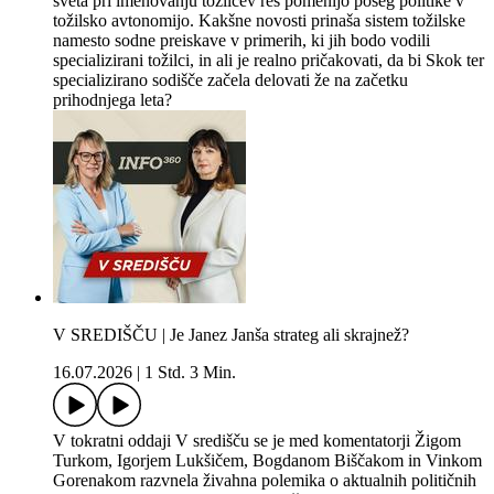
sveta pri imenovanju tožilcev res pomenijo poseg politike v
tožilsko avtonomijo. Kakšne novosti prinaša sistem tožilske
namesto sodne preiskave v primerih, ki jih bodo vodili
specializirani tožilci, in ali je realno pričakovati, da bi Skok ter
specializirano sodišče začela delovati že na začetku
prihodnjega leta?
V SREDIŠČU | Je Janez Janša strateg ali skrajnež?
16.07.2026
|
1 Std. 3 Min.
V tokratni oddaji V središču se je med komentatorji Žigom
Turkom, Igorjem Lukšičem, Bogdanom Biščakom in Vinkom
Gorenakom razvnela živahna polemika o aktualnih političnih