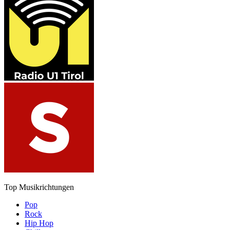
Top Musikrichtungen
Pop
Rock
Hip Hop