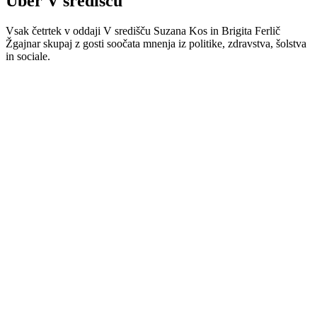
Über V središču
Vsak četrtek v oddaji V središču Suzana Kos in Brigita Ferlič
Žgajnar skupaj z gosti soočata mnenja iz politike, zdravstva, šolstva
in sociale.
Podcast-Website