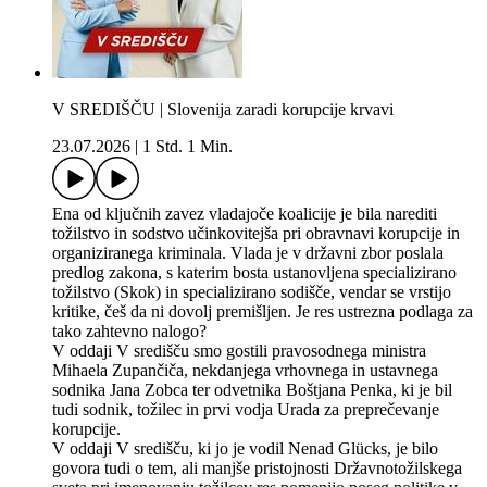
V SREDIŠČU | Slovenija zaradi korupcije krvavi
23.07.2026
|
1 Std. 1 Min.
Ena od ključnih zavez vladajoče koalicije je bila narediti
tožilstvo in sodstvo učinkovitejša pri obravnavi korupcije in
organiziranega kriminala. Vlada je v državni zbor poslala
predlog zakona, s katerim bosta ustanovljena specializirano
tožilstvo (Skok) in specializirano sodišče, vendar se vrstijo
kritike, češ da ni dovolj premišljen. Je res ustrezna podlaga za
tako zahtevno nalogo?
V oddaji V središču smo gostili pravosodnega ministra
Mihaela Zupančiča, nekdanjega vrhovnega in ustavnega
sodnika Jana Zobca ter odvetnika Boštjana Penka, ki je bil
tudi sodnik, tožilec in prvi vodja Urada za preprečevanje
korupcije.
V oddaji V središču, ki jo je vodil Nenad Glücks, je bilo
govora tudi o tem, ali manjše pristojnosti Državnotožilskega