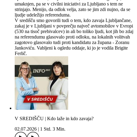
umaknjen, pa se v civilni iniciativi za Ljubljano s tem ne
strinjajo. Menijo, da odlok velja, zato se jim zdi nujno, da se
ljudje udeležijo referenduma.
V središču smo govorili tudi o tem, kdo zavaja Ljubljančane,
zakaj je v Ljubljani v povprečju največ avtomobilov v Evropi
(530 na tisoč prebivalcev) in ali bo toliko ljudi, kot jih bo zdaj
na referendumu glasovalo proti odloku, na lokalnih volitvah
zagotovo glasovalo tudi proti kandidatu za župana - Zoranu
Jankoviću. Vabljeni k ogledu oddaje, ki jo je vodila Brigite
Ferlič.
V SREDIŠČU | Kdo laže in kdo zavaja?
02.07.2026
|
1 Std. 3 Min.