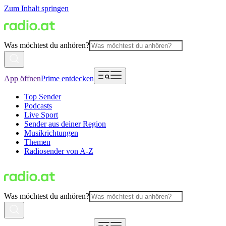
Zum Inhalt springen
Was möchtest du anhören?
App öffnen
Prime entdecken
Top Sender
Podcasts
Live Sport
Sender aus deiner Region
Musikrichtungen
Themen
Radiosender von A-Z
Was möchtest du anhören?