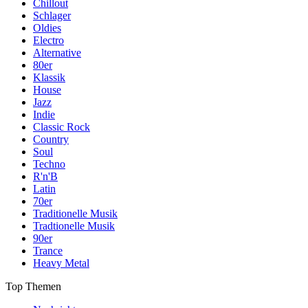
Chillout
Schlager
Oldies
Electro
Alternative
80er
Klassik
House
Jazz
Indie
Classic Rock
Country
Soul
Techno
R'n'B
Latin
70er
Traditionelle Musik
Tradtionelle Musik
90er
Trance
Heavy Metal
Top Themen