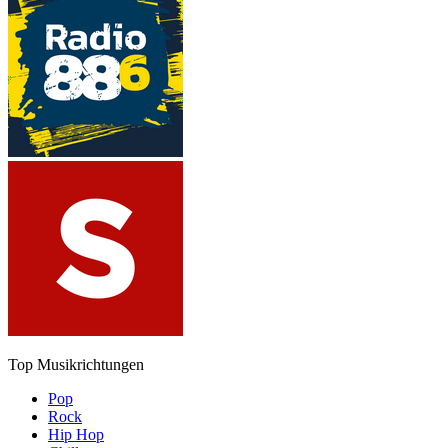
Top Musikrichtungen
Pop
Rock
Hip Hop