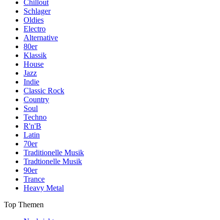
Chillout
Schlager
Oldies
Electro
Alternative
80er
Klassik
House
Jazz
Indie
Classic Rock
Country
Soul
Techno
R'n'B
Latin
70er
Traditionelle Musik
Tradtionelle Musik
90er
Trance
Heavy Metal
Top Themen