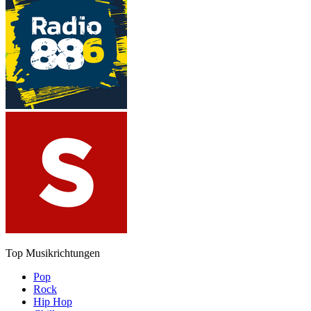
Top Musikrichtungen
Pop
Rock
Hip Hop