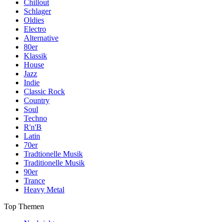
Chillout
Schlager
Oldies
Electro
Alternative
80er
Klassik
House
Jazz
Indie
Classic Rock
Country
Soul
Techno
R'n'B
Latin
70er
Tradtionelle Musik
Traditionelle Musik
90er
Trance
Heavy Metal
Top Themen