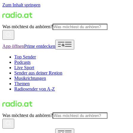
Zum Inhalt springen
Was möchtest du anhören?
App öffnen
Prime entdecken
Top Sender
Podcasts
Live Sport
Sender aus deiner Region
Musikrichtungen
Themen
Radiosender von A-Z
Was möchtest du anhören?