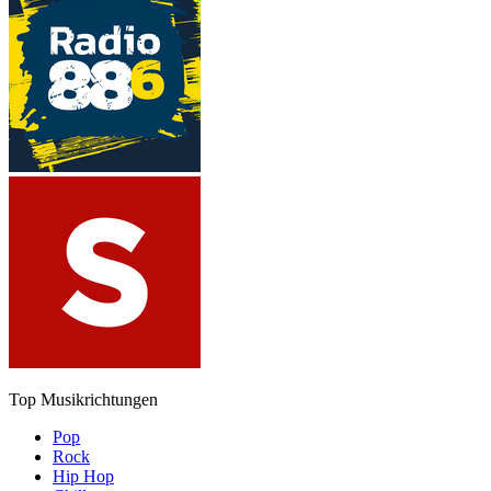
Top Musikrichtungen
Pop
Rock
Hip Hop