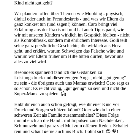
Kind nicht gut geht?
Wir plaudern offen über Themen wie Mobbing - physisch,
digital oder auch im Freundeskreis - und was wir Eltern da
ganz konkret tun (und sagen!) können. Caro bringt viel
Erfahrung aus der Praxis mit und hat auch Tipps parat, wie
wir mit unseren Kindern wirklich im Gespräch bleiben - nicht
als Kontrollfreak, sondern mit ehrlichem Interesse. Golli teilt
seine ganz persönliche Geschichte, die wirklich ans Herz
geht, und erklärt, warum Schweigen das Falsche wäre und
warum wir Eltern früher um Hilfe bitten dürfen, bevor uns
alles zu viel wird.
Besonders spannend fand ich die Gedanken zu
Leistungsdruck und dieser ewigen Angst, nicht „gut genug“
zu sein - die übrigens auch uns Mamas erwischt! Caro sagt es
so schön: Es reicht völlig, „gut genug“ zu sein und nicht die
Super-Mama zu spielen. 🤗
Habt ihr euch auch schon gefragt, wie ihr euer Kind vor
Druck und Sorgen schützen könnt? Oder wie du in einer
schweren Zeit als Familie zusammenhältst? Diese Folge
nimmt euch an die Hand - mit Impulsen zum Nachdenken,
Schmunzeln und ganz viel Mut zum offenen Reden. Schaltet
rein und schaut gerne auch ins Buch. Lohnt sich 😊 🧡!