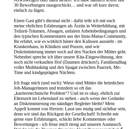
30 Bewerbungen rausgeschickt… und war oft kurz davor,
einfach zu lügen.
Einen Gast gibt’s diesmal nicht - dafür teile ich mit euch
meine ehrlichen Erfahrungen als Ärztin in Weiterbildung, mit
Teilzeit-Träumen, Absagen, unfairen Arbeitsbedingungen und
den typischen Kommentaren aus der Insta-Mama-Community.
Ihr erfahrt, wie es wirklich hinter den Kulissen aussieht - im
Krankenhaus, in Kliniken und Praxen, und wie
Diskriminierung immer noch auf den Nacken der Mütter geht.
Nebenbei spreche ich über unsere Kita-Eingewöhnung, den
noch nicht verkauften Hof (Daumen drücken!), Familienalltag
voller Multitasking und den Spagat zwischen Paarzeit, Me-
Time und kindgeprägten Nächten.
Ich frage mich (und euch): Wieso sind Mütter die heimlichen
Job-Managerinnen und trotzdem so oft das
„karrieretechnische Problem“? Und ist es okay, ehrlich zur
Elternzeit im Lebenslauf zu stehen - auch wenn der Gedanke
an Diskriminierung ein ständiger Begleiter bleibt? Mein
Appell kommt von Herzen: Lasst uns mutig und sichtbar sein,
denn wir sind das Rückgrat der Gesellschaft! Schreibt mir
gerne eure Erfahrungen, schickt liebe Kommentare oder
Bewertungen - ich freue mich riesig auf unseren Austausch.