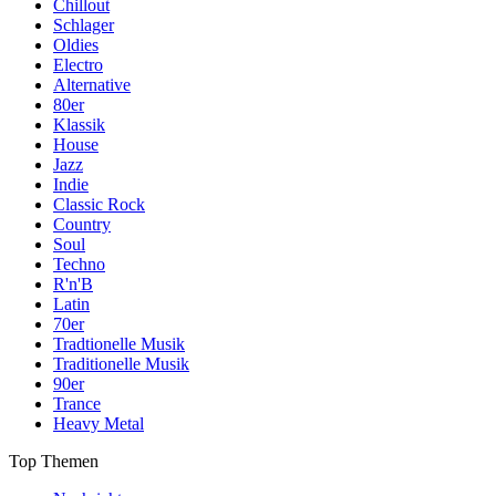
Chillout
Schlager
Oldies
Electro
Alternative
80er
Klassik
House
Jazz
Indie
Classic Rock
Country
Soul
Techno
R'n'B
Latin
70er
Tradtionelle Musik
Traditionelle Musik
90er
Trance
Heavy Metal
Top Themen