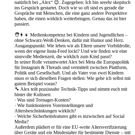
natürlich bei „Alex“ 😉. Zugegeben: Ich bin seeehr skeptisch
ins Gespräch gestartet. Doch wie so oft sind es gerade die
Gespräche mit Menschen, die eine ganz andere Perspektive
haben, die einen wirklich weiterbringen. Genau das ist hier
passiert.
🧑‍👩‍👧 Medienkompetenz bei Kindern und Jugendlichen –
ohne Schwarz-Weiß-Denken, dafür mit Humor und Herz.
Ausgangspunkt: Wie leben wir als Eltern unsere Vorbildrolle,
wenn der eigene Insta-Feed lockt? Und wie finden wir eine
sinnvolle Medienzeit, die wirklich zum Kind passt?
In seiner Rolle verantwortet Alex bei Meta die Europapolitik
für Instagram & Threads und vermittelt zwischen Plattform,
Politik und Gesellschaft. Und als Vater von zwei Kindern
muss er sich dieselben Fragen stellen: Wie gehe ich selbst mit
gutem Beispiel voran?
🔧 Alex teilt praxisnahe Technik-Tipps und nimmt euch mit
hinter die Kulissen:
· Was sind Teenager-Konten?
· Wie funktionieren Voreinstellungen und
Altersbeschränkungen wirklich?
· Welche Sicherheitsfeatures gibt es inzwischen auf Social
Media?
Außerdem plädiert er für eine EU-weite Altersverifizierung
über Geräte und ein Mindestalter für bestimmte Dienste – mit