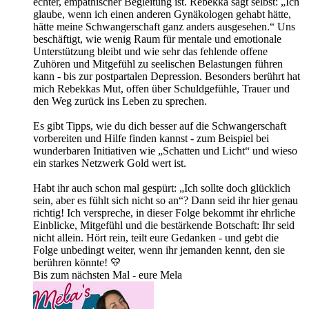
echter, empathischer Begleitung ist. Rebekka sagt selbst: „Ich
glaube, wenn ich einen anderen Gynäkologen gehabt hätte,
hätte meine Schwangerschaft ganz anders ausgesehen.“ Uns
beschäftigt, wie wenig Raum für mentale und emotionale
Unterstützung bleibt und wie sehr das fehlende offene
Zuhören und Mitgefühl zu seelischen Belastungen führen
kann - bis zur postpartalen Depression. Besonders berührt hat
mich Rebekkas Mut, offen über Schuldgefühle, Trauer und
den Weg zurück ins Leben zu sprechen.
Es gibt Tipps, wie du dich besser auf die Schwangerschaft
vorbereiten und Hilfe finden kannst - zum Beispiel bei
wunderbaren Initiativen wie „Schatten und Licht“ und wieso
ein starkes Netzwerk Gold wert ist.
Habt ihr auch schon mal gespürt: „Ich sollte doch glücklich
sein, aber es fühlt sich nicht so an“? Dann seid ihr hier genau
richtig! Ich verspreche, in dieser Folge bekommt ihr ehrliche
Einblicke, Mitgefühl und die bestärkende Botschaft: Ihr seid
nicht allein. Hört rein, teilt eure Gedanken - und gebt die
Folge unbedingt weiter, wenn ihr jemanden kennt, den sie
berühren könnte! 💛
Bis zum nächsten Mal - eure Mela