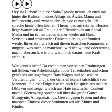
Hey ihr Lieben! In dieser Solo-Episode nehme ich euch mit
hinter die Kulissen meines Alltags als Ärztin, Mama und
Influencerin - und zwar so ehrlich, wie es nur geht. Ich
spreche heute offen über ein Thema, das mir sehr am Herzen
liegt: Warum ich als Frau in der Öffentlichkeit auf Social
Media und im echten Leben immer wieder mit Hass,
Sexismus und struktureller Diskriminierung konfrontiert
werde. Ihr erfahrt, wie ich mit diesen toxischen Kommentaren
umgehe, was mich da manchmal wirklich wütend oder traurig
macht, aber auch, wie und warum ich daraus neue Kraft
ziehe! ✊
Wer kennt’s nicht? Da erzählt man von seinen Erfahrungen
mit Stillen, von Arbeitslosigkeit oder Teilzeitarbeit und schon
geht’s los mit ungefragten Ratschlägen und pauschalen
Verurteilungen - und ja, der Großteil kommt tatsächlich von
Männern. In dieser Folge lese ich euch Beispiele aus meinen
DMs vor und zeige, wie ich aus Hate inzwischen Content
mache. Gleichzeitig spreche ich über das große Ganze:
Misogynie, Alltagssexismus, Gewalt gegen Frauen und den
massiven Einfluss dieser Strukturen auf alle Mütter und
Kinder.