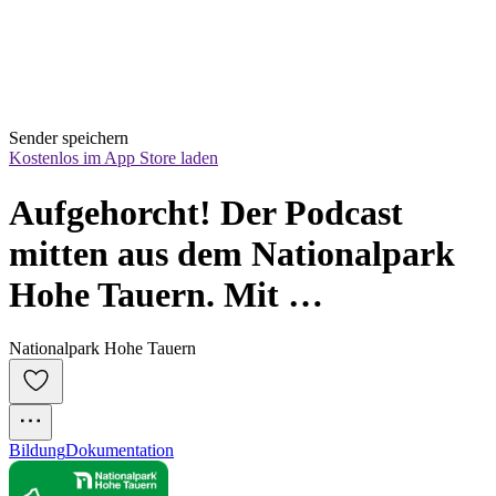
Sender speichern
Kostenlos im App Store laden
Aufgehorcht! Der Podcast 
mitten aus dem Nationalpark 
Hohe Tauern. Mit 
faszinierendem Naturwissen, 
Nationalpark Hohe Tauern
Begegnungen und besonderen 
Klängen
Bildung
Dokumentation