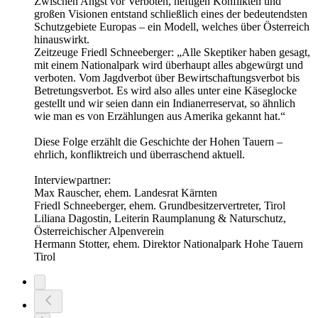
Zwischen Angst vor Verboten, heftigen Konflikten und
großen Visionen entstand schließlich eines der bedeutendsten
Schutzgebiete Europas – ein Modell, welches über Österreich
hinauswirkt.
Zeitzeuge Friedl Schneeberger: „Alle Skeptiker haben gesagt,
mit einem Nationalpark wird überhaupt alles abgewürgt und
verboten. Vom Jagdverbot über Bewirtschaftungsverbot bis
Betretungsverbot. Es wird also alles unter eine Käseglocke
gestellt und wir seien dann ein Indianerreservat, so ähnlich
wie man es von Erzählungen aus Amerika gekannt hat.“
Diese Folge erzählt die Geschichte der Hohen Tauern –
ehrlich, konfliktreich und überraschend aktuell.
Interviewpartner:
Max Rauscher, ehem. Landesrat Kärnten
Friedl Schneeberger, ehem. Grundbesitzervertreter, Tirol
Liliana Dagostin, Leiterin Raumplanung & Naturschutz,
Österreichischer Alpenverein
Hermann Stotter, ehem. Direktor Nationalpark Hohe Tauern
Tirol