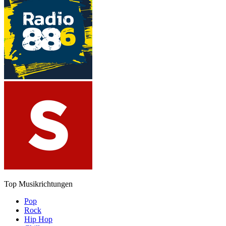
Top Musikrichtungen
Pop
Rock
Hip Hop