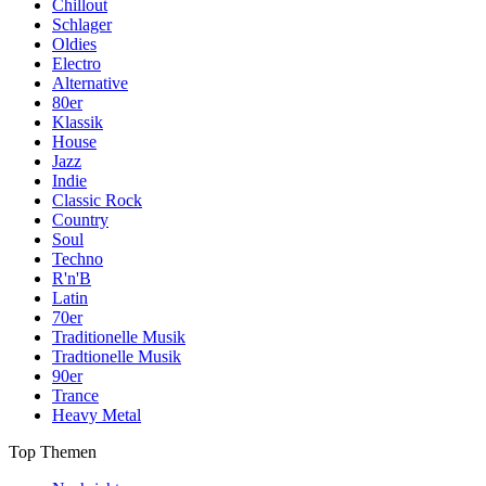
Chillout
Schlager
Oldies
Electro
Alternative
80er
Klassik
House
Jazz
Indie
Classic Rock
Country
Soul
Techno
R'n'B
Latin
70er
Traditionelle Musik
Tradtionelle Musik
90er
Trance
Heavy Metal
Top Themen