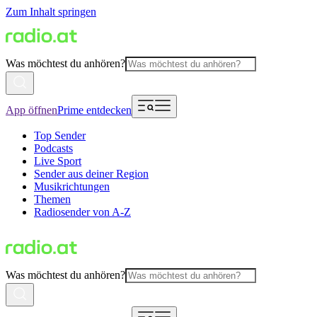
Zum Inhalt springen
Was möchtest du anhören?
App öffnen
Prime entdecken
Top Sender
Podcasts
Live Sport
Sender aus deiner Region
Musikrichtungen
Themen
Radiosender von A-Z
Was möchtest du anhören?