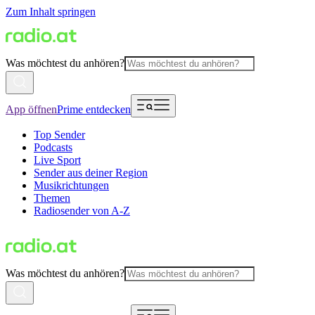
Zum Inhalt springen
Was möchtest du anhören?
App öffnen
Prime entdecken
Top Sender
Podcasts
Live Sport
Sender aus deiner Region
Musikrichtungen
Themen
Radiosender von A-Z
Was möchtest du anhören?