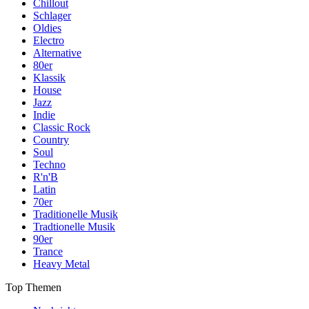
Chillout
Schlager
Oldies
Electro
Alternative
80er
Klassik
House
Jazz
Indie
Classic Rock
Country
Soul
Techno
R'n'B
Latin
70er
Traditionelle Musik
Tradtionelle Musik
90er
Trance
Heavy Metal
Top Themen