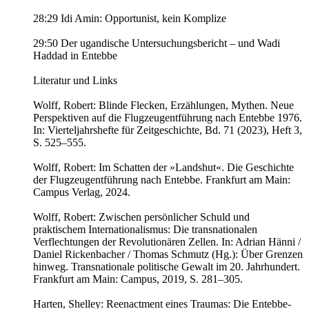
28:29 Idi Amin: Opportunist, kein Komplize
29:50 Der ugandische Untersuchungsbericht – und Wadi
Haddad in Entebbe
Literatur und Links
Wolff, Robert: Blinde Flecken, Erzählungen, Mythen. Neue
Perspektiven auf die Flugzeugentführung nach Entebbe 1976.
In: Vierteljahrshefte für Zeitgeschichte, Bd. 71 (2023), Heft 3,
S. 525–555.
Wolff, Robert: Im Schatten der »Landshut«. Die Geschichte
der Flugzeugentführung nach Entebbe. Frankfurt am Main:
Campus Verlag, 2024.
Wolff, Robert: Zwischen persönlicher Schuld und
praktischem Internationalismus: Die transnationalen
Verflechtungen der Revolutionären Zellen. In: Adrian Hänni /
Daniel Rickenbacher / Thomas Schmutz (Hg.): Über Grenzen
hinweg. Transnationale politische Gewalt im 20. Jahrhundert.
Frankfurt am Main: Campus, 2019, S. 281–305.
Harten, Shelley: Reenactment eines Traumas: Die Entebbe-