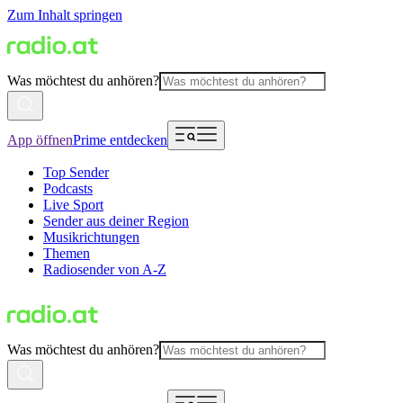
Zum Inhalt springen
Was möchtest du anhören?
App öffnen
Prime entdecken
Top Sender
Podcasts
Live Sport
Sender aus deiner Region
Musikrichtungen
Themen
Radiosender von A-Z
Was möchtest du anhören?