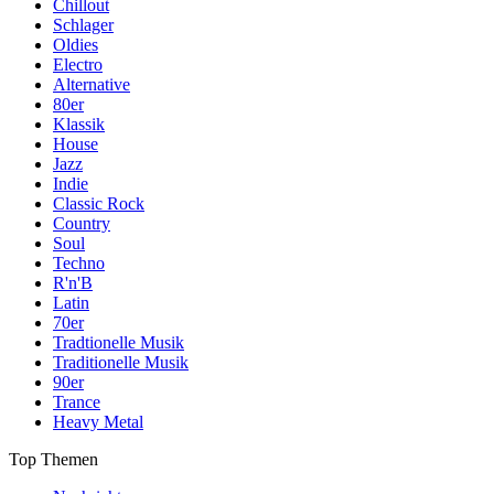
Chillout
Schlager
Oldies
Electro
Alternative
80er
Klassik
House
Jazz
Indie
Classic Rock
Country
Soul
Techno
R'n'B
Latin
70er
Tradtionelle Musik
Traditionelle Musik
90er
Trance
Heavy Metal
Top Themen