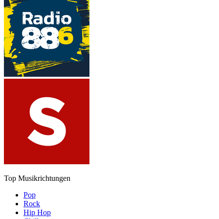
Top Musikrichtungen
Pop
Rock
Hip Hop