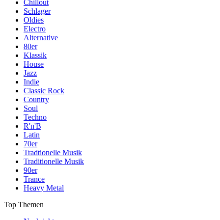
Chillout
Schlager
Oldies
Electro
Alternative
80er
Klassik
House
Jazz
Indie
Classic Rock
Country
Soul
Techno
R'n'B
Latin
70er
Tradtionelle Musik
Traditionelle Musik
90er
Trance
Heavy Metal
Top Themen