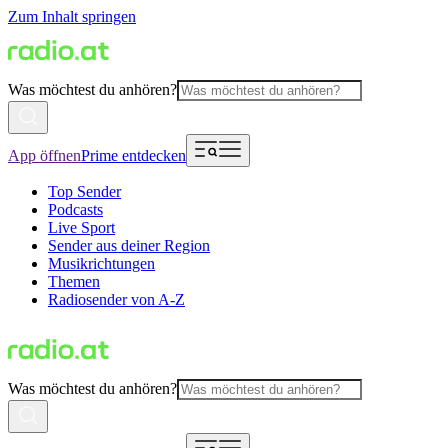
Zum Inhalt springen
Was möchtest du anhören?
App öffnen
Prime entdecken
Top Sender
Podcasts
Live Sport
Sender aus deiner Region
Musikrichtungen
Themen
Radiosender von A-Z
Was möchtest du anhören?