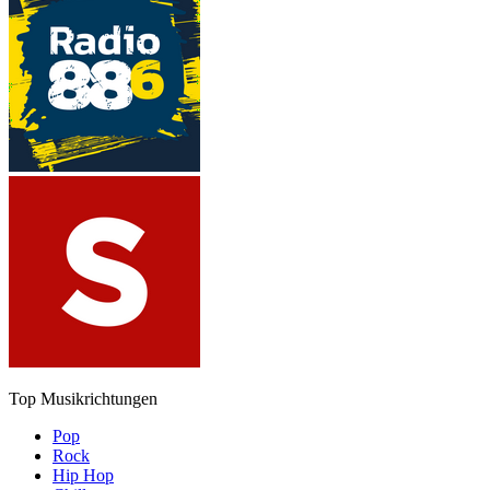
Top Musikrichtungen
Pop
Rock
Hip Hop