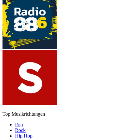
Top Musikrichtungen
Pop
Rock
Hip Hop