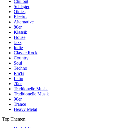
Chillout
Schlager
Oldies
Electro
Alternative
80er
Klassik
House
Jazz
Indie
Classic Rock
Country
Soul
Techno
R'n'B
Latin
70er
Tradtionelle Musik
Traditionelle Musik
90er
Trance
Heavy Metal
Top Themen