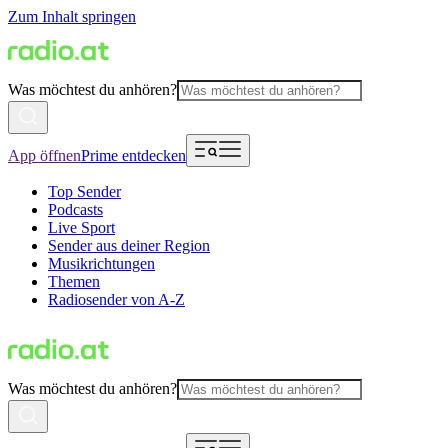
Zum Inhalt springen
Was möchtest du anhören?
App öffnen
Prime entdecken
Top Sender
Podcasts
Live Sport
Sender aus deiner Region
Musikrichtungen
Themen
Radiosender von A-Z
Was möchtest du anhören?