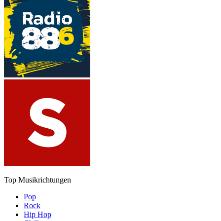
Top Musikrichtungen
Pop
Rock
Hip Hop