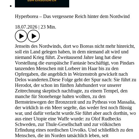
Hyperborea – Das vergessene Reich hinter dem Nordwind
18.07.2026
|
23 Min.
Jenseits des Nordwinds, dort wo Boreas nicht mehr hinreicht,
soll ein Land gelegen haben, in dem niemand alt wird und
niemand Krieg führt. Zweitausend Jahre lang hat diese
Vorstellung die europäische Fantasie beschäftigt, von Pindars
tanzenden Menschen mit Lorbeer im Haar bis zu den
Opfergaben, die angeblich in Weizenstroh gewickelt nach
Delos wanderten.Diese Folge geht der Spur nach: Sie führt zu
Herodot, der schon im fünften Jahrhundert vor unserer
Zeitrechnung skeptisch nachfragte, zu einem Tempel, den
manche für Stonehenge halten wollten, zu den
Bernsteinwegen der Bronzezeit und zu Pytheas von Massalia,
der wirklich in ein Meer segelte, das weder fest noch flüssig
war, und dafür verlacht wurde.Sie führt aber auch dorthin, wo
aus einer Utopie eine Waffe wurde: zu Olof Rudbecks
Schweden, zur Thule-Gesellschaft und zur völkischen
Erfindung eines nordischen Urvolks. Und schließlich zu den
Menschen, die im Norden tatsächlich leben, seit