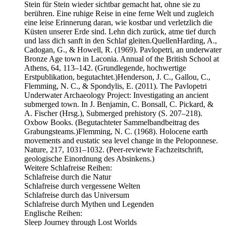
Stein für Stein wieder sichtbar gemacht hat, ohne sie zu
berühren. Eine ruhige Reise in eine ferne Welt und zugleich
eine leise Erinnerung daran, wie kostbar und verletzlich die
Küsten unserer Erde sind. Lehn dich zurück, atme tief durch
und lass dich sanft in den Schlaf gleiten.QuellenHarding, A.,
Cadogan, G., & Howell, R. (1969). Pavlopetri, an underwater
Bronze Age town in Laconia. Annual of the British School at
Athens, 64, 113–142. (Grundlegende, hochwertige
Erstpublikation, begutachtet.)Henderson, J. C., Gallou, C.,
Flemming, N. C., & Spondylis, E. (2011). The Pavlopetri
Underwater Archaeology Project: Investigating an ancient
submerged town. In J. Benjamin, C. Bonsall, C. Pickard, &
A. Fischer (Hrsg.), Submerged prehistory (S. 207–218).
Oxbow Books. (Begutachteter Sammelbandbeitrag des
Grabungsteams.)Flemming, N. C. (1968). Holocene earth
movements and eustatic sea level change in the Peloponnese.
Nature, 217, 1031–1032. (Peer-reviewte Fachzeitschrift,
geologische Einordnung des Absinkens.)
Weitere Schlafreise Reihen:
⁠⁠⁠⁠Schlafreise durch die Natur⁠⁠⁠⁠
⁠⁠⁠⁠Schlafreise durch vergessene Welten⁠⁠⁠⁠
⁠⁠⁠⁠Schlafreise durch das Universum⁠⁠⁠⁠
⁠⁠⁠⁠Schlafreise durch Mythen und Legenden⁠⁠⁠⁠
Englische Reihen:
⁠⁠⁠⁠Sleep Journey through Lost Worlds⁠⁠⁠⁠