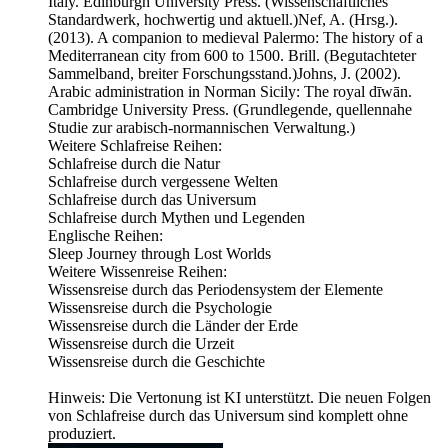
Italy. Edinburgh University Press. (Wissenschaftliches
Standardwerk, hochwertig und aktuell.)Nef, A. (Hrsg.).
(2013). A companion to medieval Palermo: The history of a
Mediterranean city from 600 to 1500. Brill. (Begutachteter
Sammelband, breiter Forschungsstand.)Johns, J. (2002).
Arabic administration in Norman Sicily: The royal dīwān.
Cambridge University Press. (Grundlegende, quellennahe
Studie zur arabisch-normannischen Verwaltung.)
Weitere Schlafreise Reihen:
⁠⁠⁠⁠Schlafreise durch die Natur⁠⁠⁠⁠
⁠⁠⁠⁠Schlafreise durch vergessene Welten⁠⁠⁠⁠
⁠⁠⁠⁠Schlafreise durch das Universum⁠⁠⁠⁠
⁠⁠⁠⁠Schlafreise durch Mythen und Legenden⁠⁠⁠⁠
Englische Reihen:
⁠⁠⁠⁠Sleep Journey through Lost Worlds⁠⁠⁠⁠
Weitere Wissenreise Reihen:
⁠⁠⁠Wissensreise durch das Periodensystem der Elemente⁠⁠⁠⁠
⁠⁠⁠⁠Wissensreise durch die Psychologie⁠⁠⁠⁠
⁠⁠⁠⁠Wissensreise durch die Länder der Erde⁠⁠⁠⁠
⁠⁠⁠⁠Wissensreise durch die Urzeit⁠⁠⁠⁠
⁠⁠⁠⁠Wissensreise durch die Geschichte⁠⁠⁠
Hinweis: Die Vertonung ist KI unterstützt. Die neuen Folgen
von Schlafreise durch das Universum sind komplett ohne
produziert.