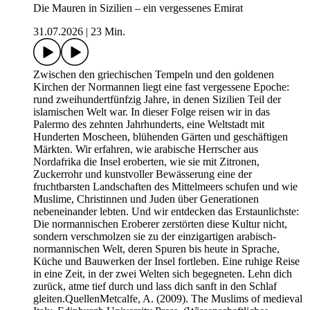
Die Mauren in Sizilien – ein vergessenes Emirat
31.07.2026
|
23 Min.
Zwischen den griechischen Tempeln und den goldenen
Kirchen der Normannen liegt eine fast vergessene Epoche:
rund zweihundertfünfzig Jahre, in denen Sizilien Teil der
islamischen Welt war. In dieser Folge reisen wir in das
Palermo des zehnten Jahrhunderts, eine Weltstadt mit
Hunderten Moscheen, blühenden Gärten und geschäftigen
Märkten. Wir erfahren, wie arabische Herrscher aus
Nordafrika die Insel eroberten, wie sie mit Zitronen,
Zuckerrohr und kunstvoller Bewässerung eine der
fruchtbarsten Landschaften des Mittelmeers schufen und wie
Muslime, Christinnen und Juden über Generationen
nebeneinander lebten. Und wir entdecken das Erstaunlichste:
Die normannischen Eroberer zerstörten diese Kultur nicht,
sondern verschmolzen sie zu der einzigartigen arabisch-
normannischen Welt, deren Spuren bis heute in Sprache,
Küche und Bauwerken der Insel fortleben. Eine ruhige Reise
in eine Zeit, in der zwei Welten sich begegneten. Lehn dich
zurück, atme tief durch und lass dich sanft in den Schlaf
gleiten.QuellenMetcalfe, A. (2009). The Muslims of medieval