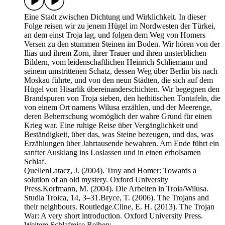
Eine Stadt zwischen Dichtung und Wirklichkeit. In dieser
Folge reisen wir zu jenem Hügel im Nordwesten der Türkei,
an dem einst Troja lag, und folgen dem Weg von Homers
Versen zu den stummen Steinen im Boden. Wir hören von der
Ilias und ihrem Zorn, ihrer Trauer und ihren unsterblichen
Bildern, vom leidenschaftlichen Heinrich Schliemann und
seinem umstrittenen Schatz, dessen Weg über Berlin bis nach
Moskau führte, und von den neun Städten, die sich auf dem
Hügel von Hisarlik übereinanderschichten. Wir begegnen den
Brandspuren von Troja sieben, den hethitischen Tontafeln, die
von einem Ort namens Wilusa erzählen, und der Meerenge,
deren Beherrschung womöglich der wahre Grund für einen
Krieg war. Eine ruhige Reise über Vergänglichkeit und
Beständigkeit, über das, was Steine bezeugen, und das, was
Erzählungen über Jahrtausende bewahren. Am Ende führt ein
sanfter Ausklang ins Loslassen und in einen erholsamen
Schlaf.
QuellenLatacz, J. (2004). Troy and Homer: Towards a
solution of an old mystery. Oxford University
Press.Korfmann, M. (2004). Die Arbeiten in Troia/Wilusa.
Studia Troica, 14, 3–31.Bryce, T. (2006). The Trojans and
their neighbours. Routledge.Cline, E. H. (2013). The Trojan
War: A very short introduction. Oxford University Press.
Weitere Schlafreise Reihen: