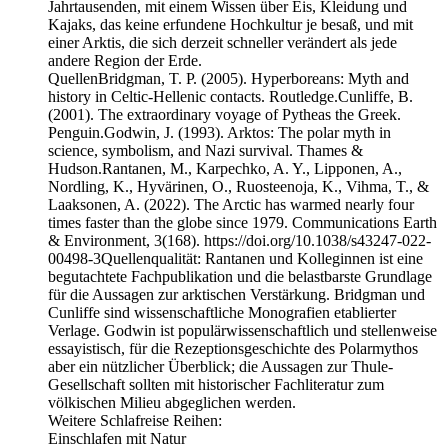
Jahrtausenden, mit einem Wissen über Eis, Kleidung und
Kajaks, das keine erfundene Hochkultur je besaß, und mit
einer Arktis, die sich derzeit schneller verändert als jede
andere Region der Erde.
QuellenBridgman, T. P. (2005). Hyperboreans: Myth and
history in Celtic-Hellenic contacts. Routledge.Cunliffe, B.
(2001). The extraordinary voyage of Pytheas the Greek.
Penguin.Godwin, J. (1993). Arktos: The polar myth in
science, symbolism, and Nazi survival. Thames &
Hudson.Rantanen, M., Karpechko, A. Y., Lipponen, A.,
Nordling, K., Hyvärinen, O., Ruosteenoja, K., Vihma, T., &
Laaksonen, A. (2022). The Arctic has warmed nearly four
times faster than the globe since 1979. Communications Earth
& Environment, 3(168). https://doi.org/10.1038/s43247-022-
00498-3Quellenqualität: Rantanen und Kolleginnen ist eine
begutachtete Fachpublikation und die belastbarste Grundlage
für die Aussagen zur arktischen Verstärkung. Bridgman und
Cunliffe sind wissenschaftliche Monografien etablierter
Verlage. Godwin ist populärwissenschaftlich und stellenweise
essayistisch, für die Rezeptionsgeschichte des Polarmythos
aber ein nützlicher Überblick; die Aussagen zur Thule-
Gesellschaft sollten mit historischer Fachliteratur zum
völkischen Milieu abgeglichen werden.
Weitere Schlafreise Reihen:
⁠⁠⁠⁠Einschlafen mit Natur⁠⁠⁠⁠