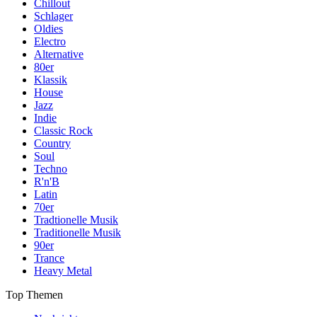
Chillout
Schlager
Oldies
Electro
Alternative
80er
Klassik
House
Jazz
Indie
Classic Rock
Country
Soul
Techno
R'n'B
Latin
70er
Tradtionelle Musik
Traditionelle Musik
90er
Trance
Heavy Metal
Top Themen