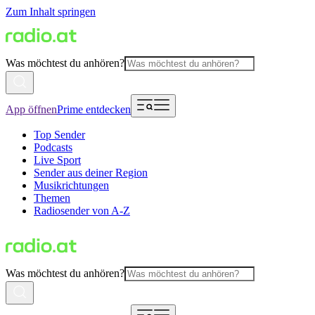
Zum Inhalt springen
Was möchtest du anhören?
App öffnen
Prime entdecken
Top Sender
Podcasts
Live Sport
Sender aus deiner Region
Musikrichtungen
Themen
Radiosender von A-Z
Was möchtest du anhören?