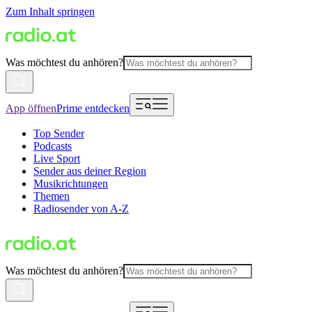
Zum Inhalt springen
Was möchtest du anhören?
App öffnen
Prime entdecken
Top Sender
Podcasts
Live Sport
Sender aus deiner Region
Musikrichtungen
Themen
Radiosender von A-Z
Was möchtest du anhören?