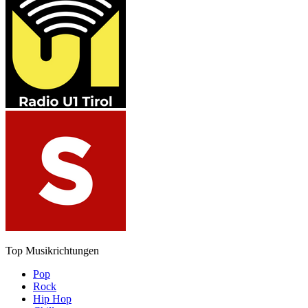
Top Musikrichtungen
Pop
Rock
Hip Hop