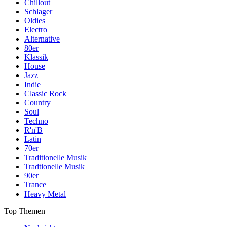
Chillout
Schlager
Oldies
Electro
Alternative
80er
Klassik
House
Jazz
Indie
Classic Rock
Country
Soul
Techno
R'n'B
Latin
70er
Traditionelle Musik
Tradtionelle Musik
90er
Trance
Heavy Metal
Top Themen