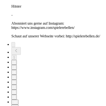
Hitster
-
Abonniert uns gerne auf Instagram:
https://www.instagram.com/spielerebellen/
Schaut auf unserer Webseite vorbei: http://spielerebellen.de/
1
2
3
4
5
6
7
8
9
10