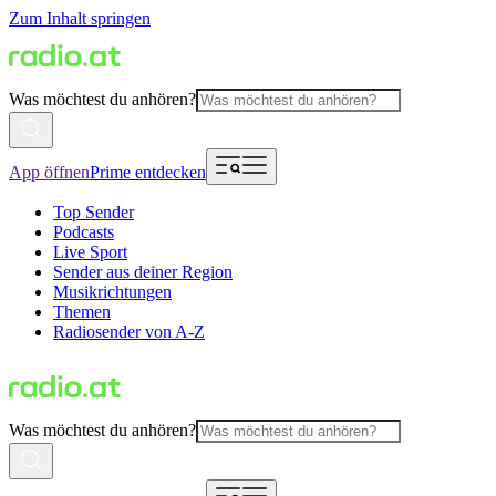
Zum Inhalt springen
Was möchtest du anhören?
App öffnen
Prime entdecken
Top Sender
Podcasts
Live Sport
Sender aus deiner Region
Musikrichtungen
Themen
Radiosender von A-Z
Was möchtest du anhören?