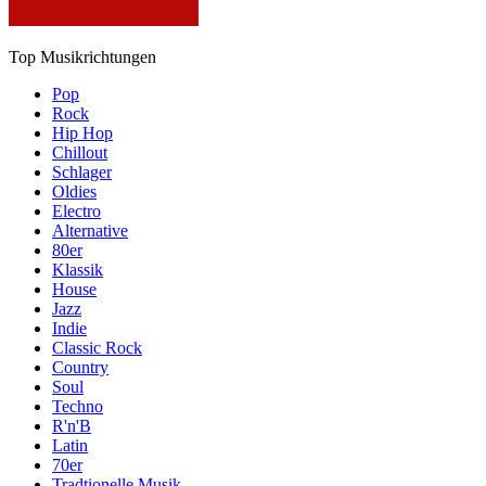
Top Musikrichtungen
Pop
Rock
Hip Hop
Chillout
Schlager
Oldies
Electro
Alternative
80er
Klassik
House
Jazz
Indie
Classic Rock
Country
Soul
Techno
R'n'B
Latin
70er
Tradtionelle Musik