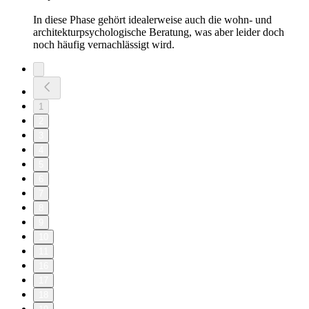
In diese Phase gehört idealerweise auch die wohn- und
architekturpsychologische Beratung, was aber leider doch
noch häufig vernachlässigt wird.
1
2
3
4
5
6
7
8
9
10
11
16
17
18