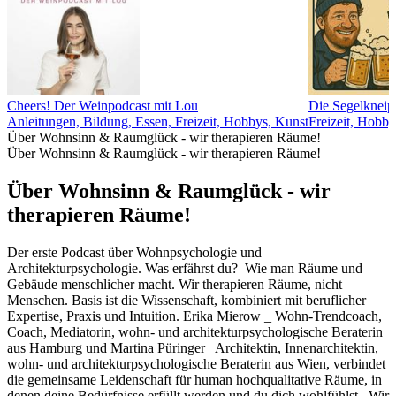
Cheers! Der Weinpodcast mit Lou
Die Segelkneip
Anleitungen, Bildung, Essen, Freizeit, Hobbys, Kunst
Freizeit, Hobby
Über Wohnsinn & Raumglück - wir therapieren Räume!
Über Wohnsinn & Raumglück - wir therapieren Räume!
Über Wohnsinn & Raumglück - wir
therapieren Räume!
Der erste Podcast über Wohnpsychologie und
Architekturpsychologie. Was erfährst du? Wie man Räume und
Gebäude menschlicher macht. Wir therapieren Räume, nicht
Menschen. Basis ist die Wissenschaft, kombiniert mit beruflicher
Expertise, Praxis und Intuition. Erika Mierow _ Wohn-Trendcoach,
Coach, Mediatorin, wohn- und architekturpsychologische Beraterin
aus Hamburg und Martina Püringer_ Architektin, Innenarchitektin,
wohn- und architekturpsychologische Beraterin aus Wien, verbindet
die gemeinsame Leidenschaft für human hochqualitative Räume, in
denen deine Bedürfnisse erfüllt werden und du dich wohlfühlst. Wir