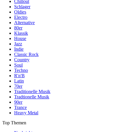
Chillout
Schlager
Oldies
Electro
Alternative
80er
Klassik
House
Jazz
Indie
Classic Rock
Country
Soul
Techno
R'n'B
Latin
70er
Traditionelle Musik
Tradtionelle Musik
90er
Trance
Heavy Metal
Top Themen