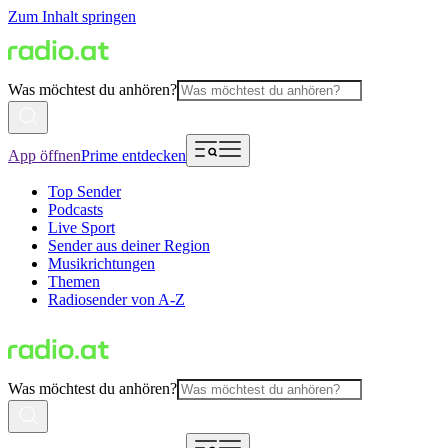
Zum Inhalt springen
Was möchtest du anhören?
App öffnen
Prime entdecken
Top Sender
Podcasts
Live Sport
Sender aus deiner Region
Musikrichtungen
Themen
Radiosender von A-Z
Was möchtest du anhören?