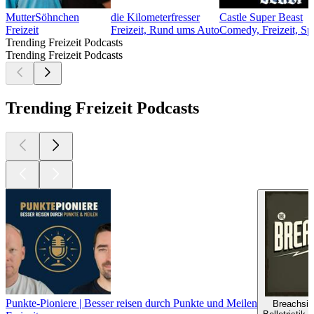
MutterSöhnchen
die Kilometerfresser
Castle Super Beast
Freizeit
Freizeit, Rund ums Auto
Comedy, Freizeit, Spi
Trending Freizeit Podcasts
Trending Freizeit Podcasts
Trending Freizeit Podcasts
Punkte-Pioniere | Besser reisen durch Punkte und Meilen
Breachsid