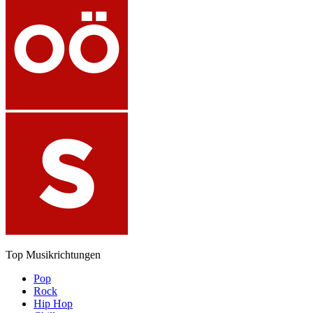
Top Musikrichtungen
Pop
Rock
Hip Hop