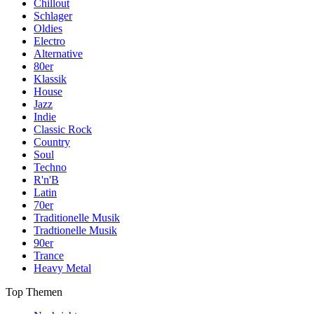
Chillout
Schlager
Oldies
Electro
Alternative
80er
Klassik
House
Jazz
Indie
Classic Rock
Country
Soul
Techno
R'n'B
Latin
70er
Traditionelle Musik
Tradtionelle Musik
90er
Trance
Heavy Metal
Top Themen