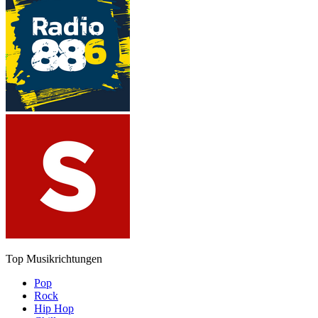
Top Musikrichtungen
Pop
Rock
Hip Hop