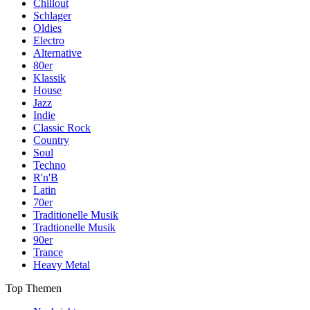
Chillout
Schlager
Oldies
Electro
Alternative
80er
Klassik
House
Jazz
Indie
Classic Rock
Country
Soul
Techno
R'n'B
Latin
70er
Traditionelle Musik
Tradtionelle Musik
90er
Trance
Heavy Metal
Top Themen