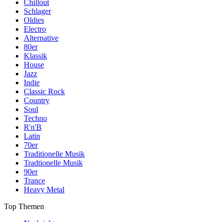
Chillout
Schlager
Oldies
Electro
Alternative
80er
Klassik
House
Jazz
Indie
Classic Rock
Country
Soul
Techno
R'n'B
Latin
70er
Traditionelle Musik
Tradtionelle Musik
90er
Trance
Heavy Metal
Top Themen