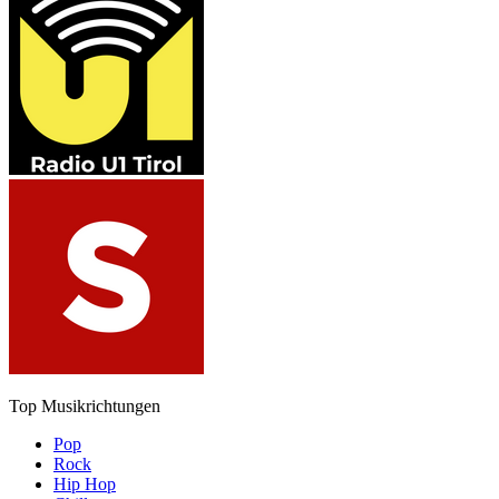
Top Musikrichtungen
Pop
Rock
Hip Hop