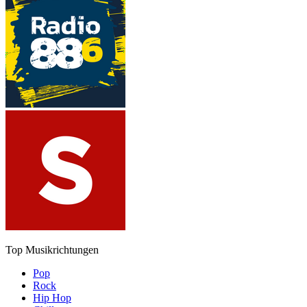
Top Musikrichtungen
Pop
Rock
Hip Hop