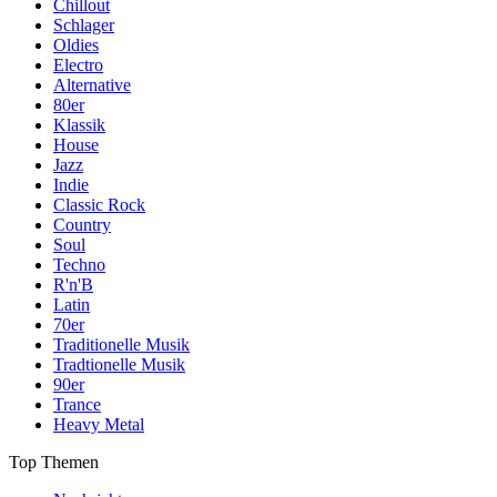
Chillout
Schlager
Oldies
Electro
Alternative
80er
Klassik
House
Jazz
Indie
Classic Rock
Country
Soul
Techno
R'n'B
Latin
70er
Traditionelle Musik
Tradtionelle Musik
90er
Trance
Heavy Metal
Top Themen