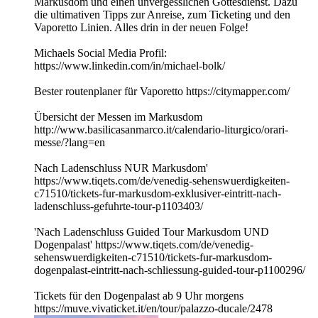
Markusdom und einen unvergesslichen Gottesdienst. Dazu
die ultimativen Tipps zur Anreise, zum Ticketing und den
Vaporetto Linien. Alles drin in der neuen Folge!
Michaels Social Media Profil:
https://www.linkedin.com/in/michael-bolk/
Bester routenplaner für Vaporetto https://citymapper.com/
Übersicht der Messen im Markusdom
http://www.basilicasanmarco.it/calendario-liturgico/orari-
messe/?lang=en
Nach Ladenschluss NUR Markusdom'
https://www.tiqets.com/de/venedig-sehenswuerdigkeiten-
c71510/tickets-fur-markusdom-exklusiver-eintritt-nach-
ladenschluss-gefuhrte-tour-p1103403/
'Nach Ladenschluss Guided Tour Markusdom UND
Dogenpalast' https://www.tiqets.com/de/venedig-
sehenswuerdigkeiten-c71510/tickets-fur-markusdom-
dogenpalast-eintritt-nach-schliessung-guided-tour-p1100296/
Tickets für den Dogenpalast ab 9 Uhr morgens
https://muve.vivaticket.it/en/tour/palazzo-ducale/2478