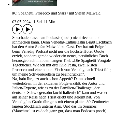
#6: Spaghetti, Prosecco und Stars / mit Stefan Maiwald
03.05.2024
|
1 Std. 11 Min.
So schade, dass man Podcasts (noch) nicht riechen und
schmecken kann. Denn Venedig-Enthusiastin Birgit Eschbach
hat den Autor Stefan Maiwald zu Gast. Der hat mit Folge 1
beim Venedig-Podcast nicht nur die höchste Hörer-Quote
erzielt, sondern gerade wieder ein neues, persönliches Buch
herausgebracht mit dem langen Titel: „Die Spaghetti-Vongole-
Tagebücher. Wie ich mit drei Kilo Pasta, zwei Kisten
Prosecco und einem toten Fisch von Venedig nach Triest fuhr,
um meine Schwiegereltern zu beeindrucken“.
Na, habt Ihr jetzt auch schon Appetit? Dann schnell
weiterhören. In der aktuellen Folge erzählt, der Autor und
Italien-Experte, wie es zu der Familien-Challenge „der
deutsche Schwiegersohn kocht Italienisch“ kam und was er
auf seiner Reise nach Triest erlebt und gelernt hat. Von
Venedig bis Grado übrigens mit einem platten 80 Zentimeter
langen Stockfisch unterm Arm. Und das im Sommer!
(Manchmal ist es doch ganz gut, dass man Podcasts (noch)