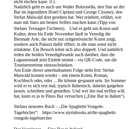
nicht riechen kann ☺).
Natürlich geht es auch um Walter Bolzonella, den Star an der
Bar im legendären Hotel Cipriani und George Clooney, den
Stefan Maiwald dort gesehen hat. Wer reinhört, erfährt, wie
man mit Stars am besten Selfies machen kann (Tipp von
Stefans Teenager-Töchtern). Und es geht um Kunst und
Kultur, denn bis Ende November läuft in Venedig die
Biennale Arte, die nicht nur zeitgenössische Kunst zeigt,
sondern auch Palazzi dafür öffnet, in die man sonst nicht
reinkäme. Ein Besuch lohnt sich also doppelt. Und natürlich
reden die beiden Venedigfreunde auch darüber, dass die
Lagunenstadt jetzt Eintritt nimmt – via QR-Code, um die
Touristenströme einzuschränken.
Am Ende dieser unterhaltsamen Folge steht fest: Stefan
Maiwald kommt wieder – mit einem Krimi, Roman,
Kochbuch oder, oder ... Ihr könnte gespannt sein. Im Sommer
wird er es sich erst mal, typisch Italienisch, daheim gutgehen
lassen, schreiben und genießen. Und wer ihn mal treffen will,
hat, kann es ja in Pinos Bar versuchen („Eine Bar in Italien“).
Stefans neuestes Buch – „Die Spaghetti-Vongole-
Tagebücher“: https://www.styriabooks.at/die-spaghetti-
vongole-tagebuecher