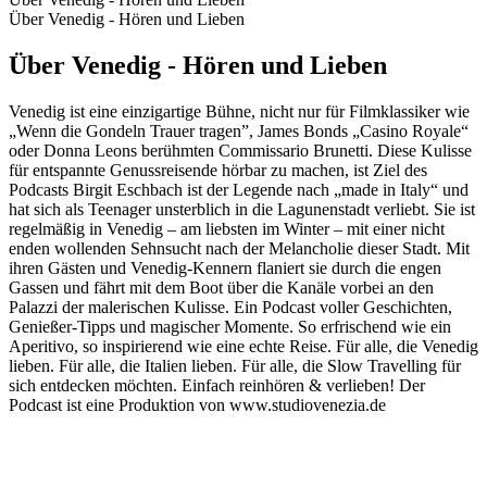
Über Venedig - Hören und Lieben
Über Venedig - Hören und Lieben
Venedig ist eine einzigartige Bühne, nicht nur für Filmklassiker wie
„Wenn die Gondeln Trauer tragen”, James Bonds „Casino Royale“
oder Donna Leons berühmten Commissario Brunetti. Diese Kulisse
für entspannte Genussreisende hörbar zu machen, ist Ziel des
Podcasts Birgit Eschbach ist der Legende nach „made in Italy“ und
hat sich als Teenager unsterblich in die Lagunenstadt verliebt. Sie ist
regelmäßig in Venedig – am liebsten im Winter – mit einer nicht
enden wollenden Sehnsucht nach der Melancholie dieser Stadt. Mit
ihren Gästen und Venedig-Kennern flaniert sie durch die engen
Gassen und fährt mit dem Boot über die Kanäle vorbei an den
Palazzi der malerischen Kulisse. Ein Podcast voller Geschichten,
Genießer-Tipps und magischer Momente. So erfrischend wie ein
Aperitivo, so inspirierend wie eine echte Reise. Für alle, die Venedig
lieben. Für alle, die Italien lieben. Für alle, die Slow Travelling für
sich entdecken möchten. Einfach reinhören & verlieben! Der
Podcast ist eine Produktion von www.studiovenezia.de
Podcast-Website