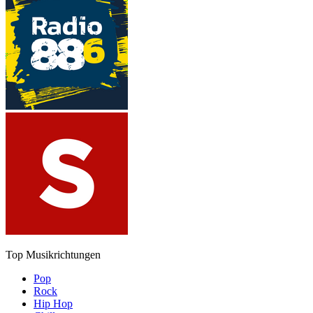
Top Musikrichtungen
Pop
Rock
Hip Hop