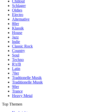
Chillout
Schlager
Oldies
Electro
Alternative
80er
Klassik
House
Jazz
Indie
Classic Rock
Country
Soul
Techno
R'n'B
Latin
70er
Tradtionelle Musik
Traditionelle Musik
90er
Trance
Heavy Metal
Top Themen