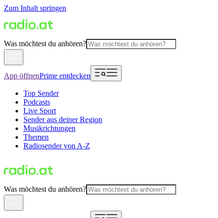
Zum Inhalt springen
Was möchtest du anhören?
App öffnen
Prime entdecken
Top Sender
Podcasts
Live Sport
Sender aus deiner Region
Musikrichtungen
Themen
Radiosender von A-Z
Was möchtest du anhören?