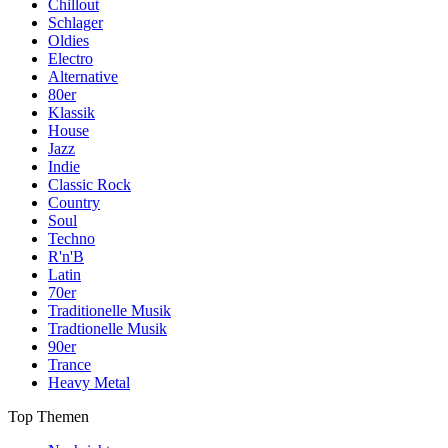
Chillout
Schlager
Oldies
Electro
Alternative
80er
Klassik
House
Jazz
Indie
Classic Rock
Country
Soul
Techno
R'n'B
Latin
70er
Traditionelle Musik
Tradtionelle Musik
90er
Trance
Heavy Metal
Top Themen