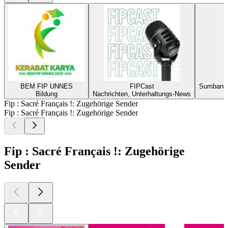
BEM FIP UNNES
FIPCast
Sumbanga
Bildung
Nachrichten, Unterhaltungs-News
Fip : Sacré Français !: Zugehörige Sender
Fip : Sacré Français !: Zugehörige Sender
Fip : Sacré Français !: Zugehörige
Sender