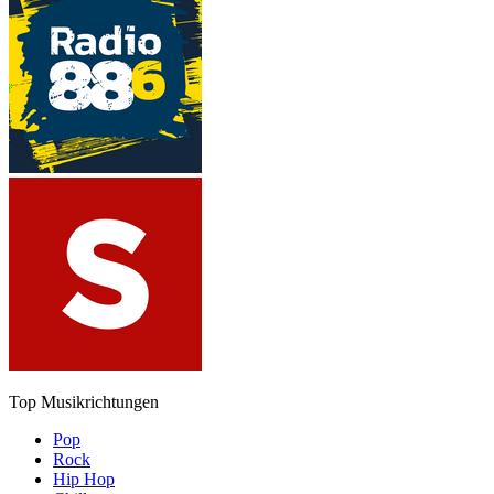
Top Musikrichtungen
Pop
Rock
Hip Hop