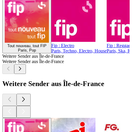
Fip : Electro
Fip : Reggae
Tout nouveau, tout FIP
Paris, Pop
Paris, Techno, Electro, House
Paris, Ska, R
Weitere Sender aus Île-de-France
Weitere Sender aus Île-de-France
Weitere Sender aus Île-de-France