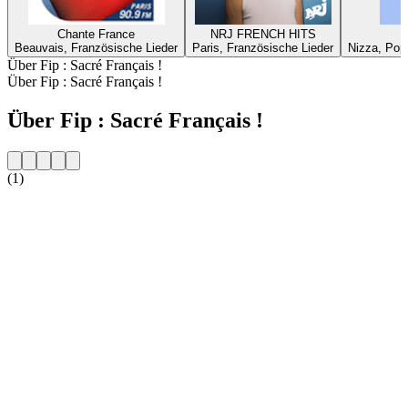
Chante France
NRJ FRENCH HITS
Beauvais, Französische Lieder
Paris, Französische Lieder
Nizza, Pop,
Über Fip : Sacré Français !
Über Fip : Sacré Français !
Über Fip : Sacré Français !
(1)
Sender-Website