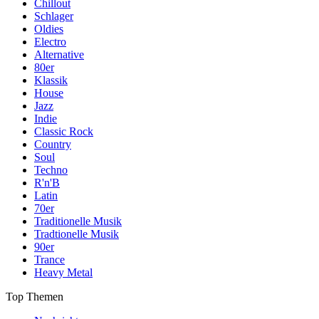
Chillout
Schlager
Oldies
Electro
Alternative
80er
Klassik
House
Jazz
Indie
Classic Rock
Country
Soul
Techno
R'n'B
Latin
70er
Traditionelle Musik
Tradtionelle Musik
90er
Trance
Heavy Metal
Top Themen