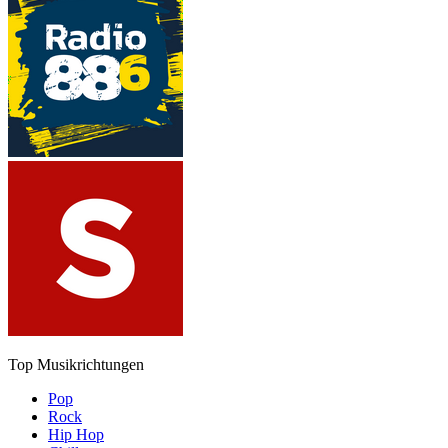
Top Musikrichtungen
Pop
Rock
Hip Hop