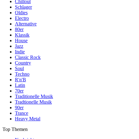
Chillout
Schlager
Oldies
Electro
Alternative
80er
Klassik
House
Jazz
Indie
Classic Rock
Country
Soul
Techno
R'n'B
Latin
70er
Traditionelle Musik
Tradtionelle Musik
90er
Trance
Heavy Metal
Top Themen