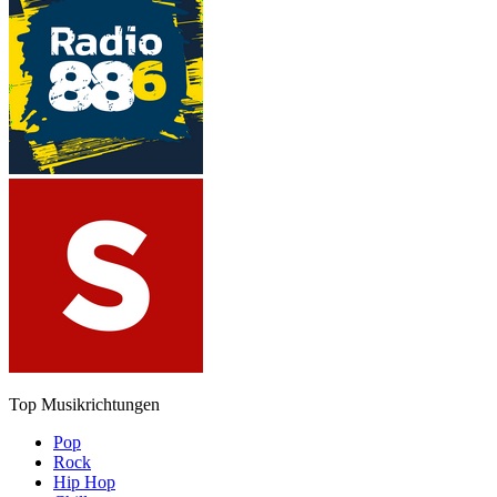
Top Musikrichtungen
Pop
Rock
Hip Hop