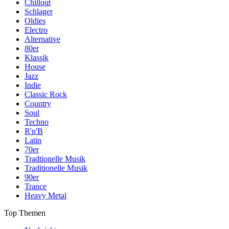
Chillout
Schlager
Oldies
Electro
Alternative
80er
Klassik
House
Jazz
Indie
Classic Rock
Country
Soul
Techno
R'n'B
Latin
70er
Tradtionelle Musik
Traditionelle Musik
90er
Trance
Heavy Metal
Top Themen