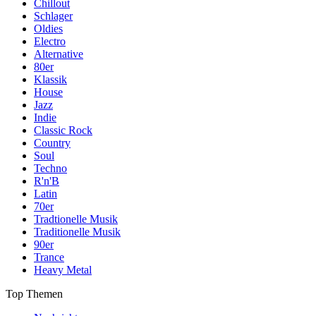
Chillout
Schlager
Oldies
Electro
Alternative
80er
Klassik
House
Jazz
Indie
Classic Rock
Country
Soul
Techno
R'n'B
Latin
70er
Tradtionelle Musik
Traditionelle Musik
90er
Trance
Heavy Metal
Top Themen