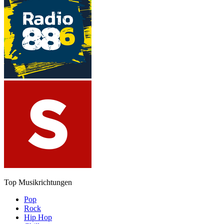
Top Musikrichtungen
Pop
Rock
Hip Hop