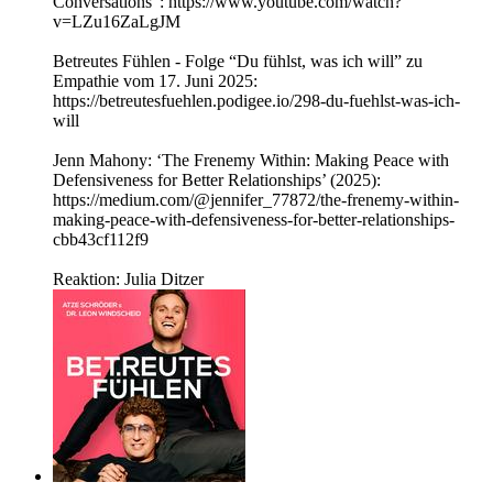
Conversations”: https://www.youtube.com/watch?
v=LZu16ZaLgJM
Betreutes Fühlen - Folge “Du fühlst, was ich will” zu
Empathie vom 17. Juni 2025:
https://betreutesfuehlen.podigee.io/298-du-fuehlst-was-ich-
will
Jenn Mahony: ‘The Frenemy Within: Making Peace with
Defensiveness for Better Relationships’ (2025):
https://medium.com/@jennifer_77872/the-frenemy-within-
making-peace-with-defensiveness-for-better-relationships-
cbb43cf112f9
Reaktion: Julia Ditzer