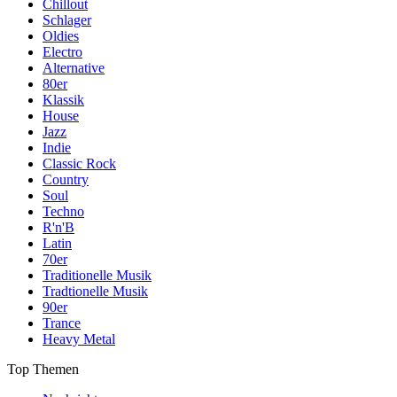
Chillout
Schlager
Oldies
Electro
Alternative
80er
Klassik
House
Jazz
Indie
Classic Rock
Country
Soul
Techno
R'n'B
Latin
70er
Traditionelle Musik
Tradtionelle Musik
90er
Trance
Heavy Metal
Top Themen