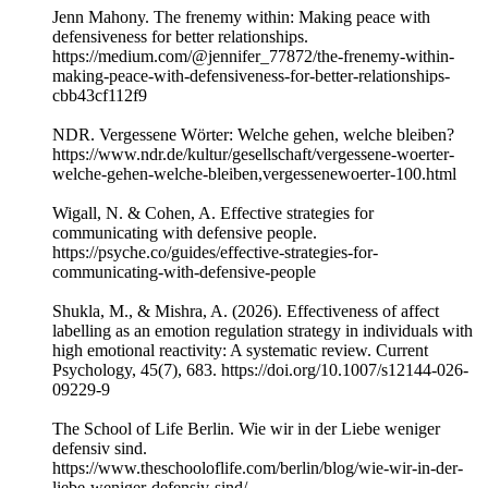
Jenn Mahony. The frenemy within: Making peace with
defensiveness for better relationships.
https://medium.com/@jennifer_77872/the-frenemy-within-
making-peace-with-defensiveness-for-better-relationships-
cbb43cf112f9
NDR. Vergessene Wörter: Welche gehen, welche bleiben?
https://www.ndr.de/kultur/gesellschaft/vergessene-woerter-
welche-gehen-welche-bleiben,vergessenewoerter-100.html
Wigall, N. & Cohen, A. Effective strategies for
communicating with defensive people.
https://psyche.co/guides/effective-strategies-for-
communicating-with-defensive-people
Shukla, M., & Mishra, A. (2026). Effectiveness of affect
labelling as an emotion regulation strategy in individuals with
high emotional reactivity: A systematic review. Current
Psychology, 45(7), 683. https://doi.org/10.1007/s12144-026-
09229-9
The School of Life Berlin. Wie wir in der Liebe weniger
defensiv sind.
https://www.theschooloflife.com/berlin/blog/wie-wir-in-der-
liebe-weniger-defensiv-sind/