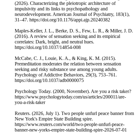
(2026). Characterizing the pleiotropic architecture of
impulsivity and its links to psychopathology and
neurodevelopment. American Journal of Psychiatry, 183(1),
31–47. https://doi.org/10.1176/appi.ajp.20240382
Maples-Keller, J. L., Berke, D. S., Few, L. R., & Miller, J. D.
(2016). A review of sensation seeking and its empirical
correlates: Dark, bright, and neutral hues.
https://doi.org/10.1037/14854-008
McCabe, C. J., Louie, K. A., & King, K. M. (2015).
Premeditation moderates the relation between sensation
seeking and risky substance use among young adults.
Psychology of Addictive Behaviors, 29(3), 753–761.
https://doi.org/10.1037/adb0000075
Psychology Today. (2000, November). Are you a risk taker?
https://www.psychologytoday.com/us/articles/200011/are-
you-a-risk-taker
Reuters. (2026, July 1). Two people unfurl peace banner from
New York's Empire State Building spire.
https://www.reuters.com/world/two-people-unfurl-peace-
banner-new-yorks-empire-state-building-spire-2026-07-01