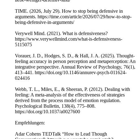
TIME. (2026, July 29). How to stop being defensive in
arguments. https://time.com/article/2026/07/29/how-to-stop-
being-defensive-in-arguments/
Verywell Mind. (2021). What is defensiveness?
https://www.verywellmind.com/what-is-defensiveness-
5115075
Vorauer, J. D., Hodges, S. D., & Hall, J. A. (2025). Thought-
feeling accuracy in person perception and metaperception: An
integrative perspective. Annual Review of Psychology, 76(1),
413–441. https://doi.org/10.1146/annurev-psych-011624-
024416
Webb, T. L., Miles, E., & Sheeran, P. (2012). Dealing with
feeling: A meta-analysis of the effectiveness of strategies
derived from the process model of emotion regulation.
Psychological Bulletin, 138(4), 775–808.
https://doi.org/10.1037/a0027600
Empfehlungen:
Adar Cohens TEDTalk “How to Lead Though