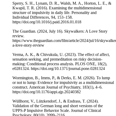
Sperry, S. H., Lynam, D. R., Walsh, M. A., Horton, L. E., &
Kwapil, T. R. (2016). Examining the multidimensional
structure of impulsivity in daily life. Personality and
Individual Differences, 94, 153–158.
https://doi.org/10.1016/j.paid.2016.01.018
The Guardian. (2024, July 16). Skywalkers: A Love Story
review.
https://www.theguardian.com/film/article/2024/jul/16/skywalke
a-love-story-review
Verma, A. K., & Chivukula, U. (2023). The effect of affect,
sensation seeking, and premeditation on risky decision-
making: Conditional process analysis. PLOS ONE, 18(2),
e0281324. https://doi.org/10.1371/journal.pone.0281324
Wormington, B., Imms, P., & Derks, E. M. (2026). To lump
or not to lump: Evidence for impulsivity as a multidimensional
construct. American Journal of Psychiatry, 183(1), 4–6.
https://doi.org/10.1176/appi.ajp.20240382
Wüllhorst, V., Lützkendorf, J., & Endrass, T. (2024).
Validation of the German long and short versions of the
UPPS-P Impulsive Behavior Scale. Journal of Clinical
Psychology, 80(10), 2099–2116.