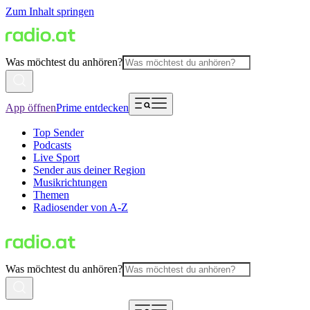
Zum Inhalt springen
Was möchtest du anhören?
App öffnen
Prime entdecken
Top Sender
Podcasts
Live Sport
Sender aus deiner Region
Musikrichtungen
Themen
Radiosender von A-Z
Was möchtest du anhören?