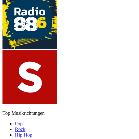
Top Musikrichtungen
Pop
Rock
Hip Hop