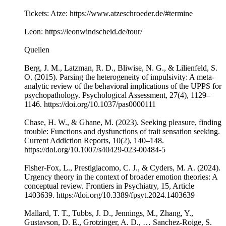
Tickets: Atze: https://www.atzeschroeder.de/#termine
Leon: https://leonwindscheid.de/tour/
Quellen
Berg, J. M., Latzman, R. D., Bliwise, N. G., & Lilienfeld, S.
O. (2015). Parsing the heterogeneity of impulsivity: A meta-
analytic review of the behavioral implications of the UPPS for
psychopathology. Psychological Assessment, 27(4), 1129–
1146. https://doi.org/10.1037/pas0000111
Chase, H. W., & Ghane, M. (2023). Seeking pleasure, finding
trouble: Functions and dysfunctions of trait sensation seeking.
Current Addiction Reports, 10(2), 140–148.
https://doi.org/10.1007/s40429-023-00484-5
Fisher-Fox, L., Prestigiacomo, C. J., & Cyders, M. A. (2024).
Urgency theory in the context of broader emotion theories: A
conceptual review. Frontiers in Psychiatry, 15, Article
1403639. https://doi.org/10.3389/fpsyt.2024.1403639
Mallard, T. T., Tubbs, J. D., Jennings, M., Zhang, Y.,
Gustavson, D. E., Grotzinger, A. D., … Sanchez-Roige, S.