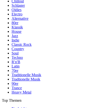
Chillout
Schlager
Oldies
Electro
Alternative
80er
Klassik
House
Jazz
Indie
Classic Rock
Country
Soul
Techno
R'n'B
Latin
70er
Traditionelle Musik
Tradtionelle Musik
90er
Trance
Heavy Metal
Top Themen