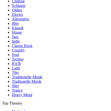
Chillout
Schlager
Oldies
Electro
Alternative
80er
Klassik
House
Jazz
Indie
Classic Rock
Country
Soul
Techno
R'n'B
Latin
70er
Traditionelle Musik
Tradtionelle Musik
90er
Trance
Heavy Metal
Top Themen