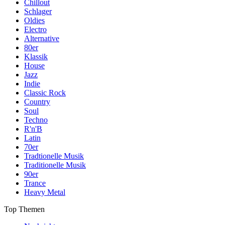
Chillout
Schlager
Oldies
Electro
Alternative
80er
Klassik
House
Jazz
Indie
Classic Rock
Country
Soul
Techno
R'n'B
Latin
70er
Tradtionelle Musik
Traditionelle Musik
90er
Trance
Heavy Metal
Top Themen