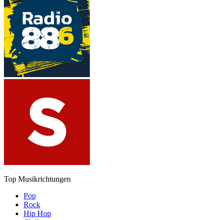
Top Musikrichtungen
Pop
Rock
Hip Hop