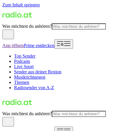
Zum Inhalt springen
Was möchtest du anhören?
App öffnen
Prime entdecken
Top Sender
Podcasts
Live Sport
Sender aus deiner Region
Musikrichtungen
Themen
Radiosender von A-Z
Was möchtest du anhören?