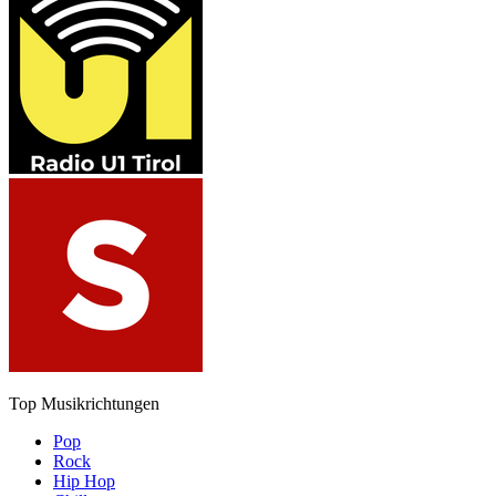
Top Musikrichtungen
Pop
Rock
Hip Hop