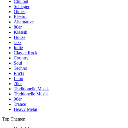
Chillout
Schlager
Oldies
Electro
Alternative
80er
Klassik
House
Jazz
Indie
Classic Rock
Country
Soul
Techno
R'n'B
Latin
70er
Traditionelle Musik
Tradtionelle Musik
90er
Trance
Heavy Metal
Top Themen