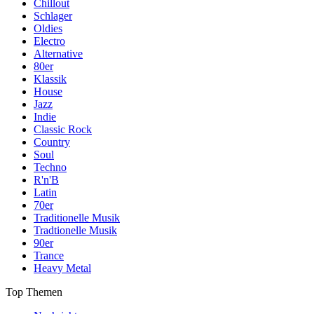
Chillout
Schlager
Oldies
Electro
Alternative
80er
Klassik
House
Jazz
Indie
Classic Rock
Country
Soul
Techno
R'n'B
Latin
70er
Traditionelle Musik
Tradtionelle Musik
90er
Trance
Heavy Metal
Top Themen